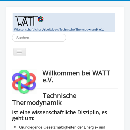
Suchen...
Toggle
Navigation
Home
Willkommen bei WATT
Ziele
e.V.
WATT-Mitglieder
Technische
MegaWATT-Preisträger
Thermodynamik
Das Junge Kollegium Thermodynamik (JuKoTherm)
ist eine wissenschaftliche Disziplin, es
Links
geht um:
Kontakt
Grundlegende Gesetzmäßigkeiten der Energie- und