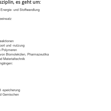
sziplin, es geht um:
Energie- und Stoffwandlung
eeinsatz
eaktionen
port und -nutzung
n Polymeren
g von Biomolekülen, Pharmazeutika
nd Materialtechnik
engängen:
 -speicherung
und Gemischen