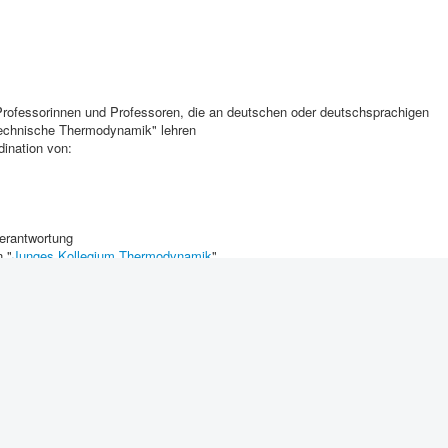
rofessorinnen und Professoren, die an deutschen oder deutschsprachigen
Technische Thermodynamik" lehren
ination von:
erantwortung
n "
Junges Kollegium Thermodynamik
"
Weiter