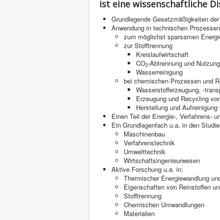
ist eine wissenschaftliche Di
Grundlegende Gesetzmäßigkeiten der 
Anwendung in technischen Prozessen
zum möglichst sparsamen Energi
zur Stofftrennung
Kreislaufwirtschaft
CO
-Abtrennung und Nutzung
2
Wasserreinigung
bei chemischen Prozessen und R
Wasserstofferzeugung, -trans
Erzeugung und Recycling vo
Herstellung und Aufreinigun
Einen Teil der Energie-, Verfahrens- u
Ein Grundlagenfach u.a. in den Studi
Maschinenbau
Verfahrenstechnik
Umwelttechnik
Wirtschaftsingenieurwesen
Aktive Forschung u.a. in:
Thermischer Energiewandlung und
Eigenschaften von Reinstoffen 
Stofftrennung
Chemischen Umwandlungen
Materialien