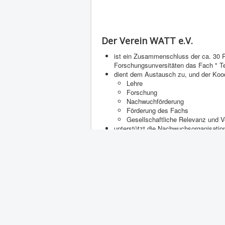
Der Verein WATT e.V.
ist ein Zusammenschluss der ca. 30 P
Forschungsunversitäten das Fach " 
dient dem Austausch zu, und der Kood
Lehre
Forschung
Nachwuchförderung
Förderung des Fachs
Gesellschaftliche Relevanz und V
unterstützt die Nachwuchsorganisatio
Zurück
Aktuelle Seite:
Startseite