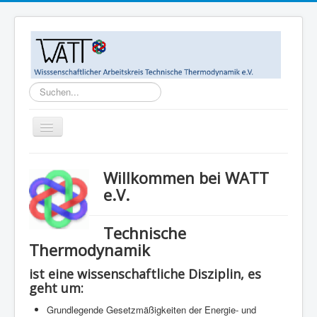
Suchen...
Toggle
Navigation
Home
Willkommen bei WATT
Ziele
e.V.
WATT-Mitglieder
Technische
MegaWATT-Preisträger
Thermodynamik
Das Junge Kollegium Thermodynamik (JuKoTherm)
ist eine wissenschaftliche Disziplin, es
Links
geht um:
Kontakt
Grundlegende Gesetzmäßigkeiten der Energie- und