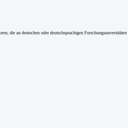
soren, die an deutschen oder deutschsprachigen Forschungsunversität
ermodynamik
"