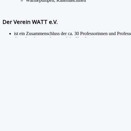
Wärmepumpen, Kältemaschinen
Der Verein WATT e.V.
ist ein Zusammenschluss der ca. 30 Professorinnen und Profes
dient dem Austausch zu, und der Koodination von:
Lehre
Forschung
Nachwuchförderung
Förderung des Fachs
Gesellschaftliche Relevanz und Verantwortung
unterstützt die Nachwuchsorganisation "
Junges Kollegium Th
Zurück
Weiter
Aktuelle Seite:
Startseite
Zuletzt geänderte Inhalte