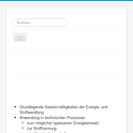
Suchen...
Toggle
Navigation
Home
Willkommen bei WATT
Ziele
e.V.
WATT-Mitglieder
Technische Thermodynamik
MegaWATT-Preisträger
ist eine wissenschaftliche Disziplin, es
Das Junge Kollegium Thermodynamik (JuKoTherm)
geht um:
Links
Grundlegende Gesetzmäßigkeiten der Energie- und
Stoffwandlung
Kontakt
Anwendung in technischen Prozessen
zum möglichst sparsamen Energieeinsatz
zur Stofftrennung