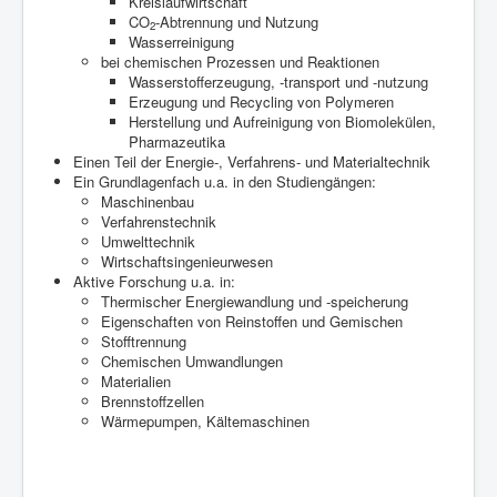
Kreislaufwirtschaft
CO
-Abtrennung und Nutzung
2
Wasserreinigung
bei chemischen Prozessen und Reaktionen
Wasserstofferzeugung, -transport und -nutzung
Erzeugung und Recycling von Polymeren
Herstellung und Aufreinigung von Biomolekülen,
Pharmazeutika
Einen Teil der Energie-, Verfahrens- und Materialtechnik
Ein Grundlagenfach u.a. in den Studiengängen:
Maschinenbau
Verfahrenstechnik
Umwelttechnik
Wirtschaftsingenieurwesen
Aktive Forschung u.a. in:
Thermischer Energiewandlung und -speicherung
Eigenschaften von Reinstoffen und Gemischen
Stofftrennung
Chemischen Umwandlungen
Materialien
Brennstoffzellen
Wärmepumpen, Kältemaschinen
Der Verein WATT e.V.