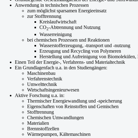
Grundlegende Gesetzmäßigkeiten der Energie- und Stoffwand
Anwendung in technischen Prozessen
zum möglichst sparsamen Energieeinsatz
zur Stofftrennung
Kreislaufwirtschaft
CO
-Abtrennung und Nutzung
2
Wasserreinigung
bei chemischen Prozessen und Reaktionen
Wasserstofferzeugung, -transport und -nutzung
Erzeugung und Recycling von Polymeren
Herstellung und Aufreinigung von Biomolekülen,
Einen Teil der Energie-, Verfahrens- und Materialtechnik
Ein Grundlagenfach u.a. in den Studiengängen:
Maschinenbau
Verfahrenstechnik
Umwelttechnik
Wirtschaftsingenieurwesen
Aktive Forschung u.a. in:
Thermischer Energiewandlung und -speicherung
Eigenschaften von Reinstoffen und Gemischen
Stofftrennung
Chemischen Umwandlungen
Materialien
Brennstoffzellen