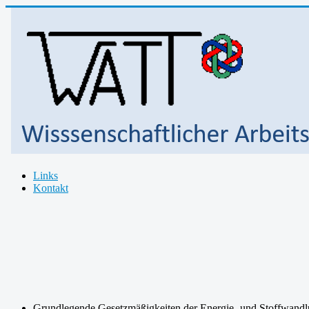
Links
Kontakt
Willkommen bei WATT e.V.
Technische Thermodynamik
ist eine wissenschaftliche Disziplin, es geht um: