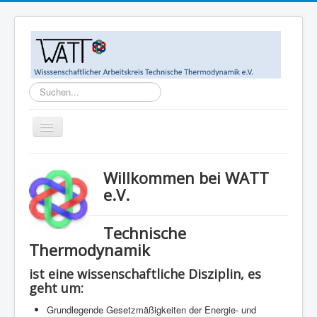
Suchen...
Toggle
Navigation
Home
Willkommen bei WATT
Ziele
e.V.
WATT-Mitglieder
Technische
MegaWATT-Preisträger
Thermodynamik
Das Junge Kollegium Thermodynamik (JuKoTherm)
ist eine wissenschaftliche Disziplin, es
Links
geht um:
Kontakt
Grundlegende Gesetzmäßigkeiten der Energie- und