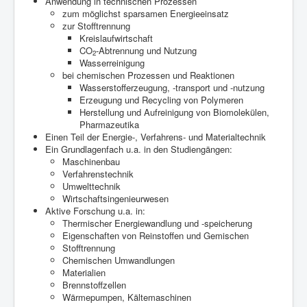
Anwendung in technischen Prozessen
zum möglichst sparsamen Energieeinsatz
zur Stofftrennung
Kreislaufwirtschaft
CO
-Abtrennung und Nutzung
2
Wasserreinigung
bei chemischen Prozessen und Reaktionen
Wasserstofferzeugung, -transport und -nutzung
Erzeugung und Recycling von Polymeren
Herstellung und Aufreinigung von Biomolekülen,
Pharmazeutika
Einen Teil der Energie-, Verfahrens- und Materialtechnik
Ein Grundlagenfach u.a. in den Studiengängen:
Maschinenbau
Verfahrenstechnik
Umwelttechnik
Wirtschaftsingenieurwesen
Aktive Forschung u.a. in:
Thermischer Energiewandlung und -speicherung
Eigenschaften von Reinstoffen und Gemischen
Stofftrennung
Chemischen Umwandlungen
Materialien
Brennstoffzellen
Wärmepumpen, Kältemaschinen