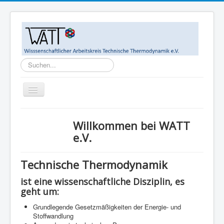
Suchen...
Toggle
Navigation
Home
Willkommen bei WATT
Ziele
e.V.
WATT-Mitglieder
Technische Thermodynamik
MegaWATT-Preisträger
ist eine wissenschaftliche Disziplin, es
Das Junge Kollegium Thermodynamik (JuKoTherm)
geht um:
Links
Grundlegende Gesetzmäßigkeiten der Energie- und
Stoffwandlung
Kontakt