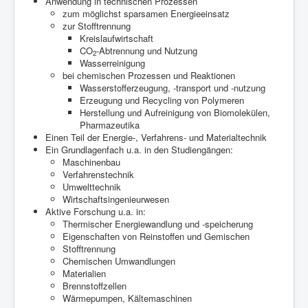
Anwendung in technischen Prozessen
zum möglichst sparsamen Energieeinsatz
zur Stofftrennung
Kreislaufwirtschaft
CO
-Abtrennung und Nutzung
2
Wasserreinigung
bei chemischen Prozessen und Reaktionen
Wasserstofferzeugung, -transport und -nutzung
Erzeugung und Recycling von Polymeren
Herstellung und Aufreinigung von Biomolekülen,
Pharmazeutika
Einen Teil der Energie-, Verfahrens- und Materialtechnik
Ein Grundlagenfach u.a. in den Studiengängen:
Maschinenbau
Verfahrenstechnik
Umwelttechnik
Wirtschaftsingenieurwesen
Aktive Forschung u.a. in:
Thermischer Energiewandlung und -speicherung
Eigenschaften von Reinstoffen und Gemischen
Stofftrennung
Chemischen Umwandlungen
Materialien
Brennstoffzellen
Wärmepumpen, Kältemaschinen