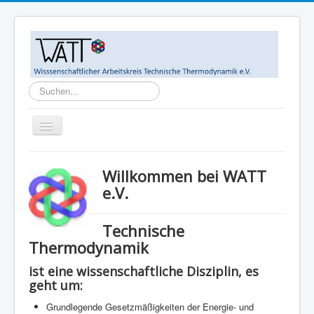
Suchen...
Toggle
Navigation
Home
Willkommen bei WATT
Ziele
e.V.
WATT-Mitglieder
Technische
MegaWATT-Preisträger
Thermodynamik
Das Junge Kollegium Thermodynamik (JuKoTherm)
ist eine wissenschaftliche Disziplin, es
Links
geht um:
Kontakt
Grundlegende Gesetzmäßigkeiten der Energie- und