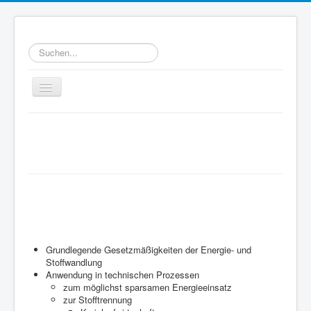
Suchen...
Toggle
Navigation
Home
Willkommen bei WATT
Ziele
e.V.
WATT-Mitglieder
Technische Thermodynamik
MegaWATT-Preisträger
ist eine wissenschaftliche Disziplin, es
Das Junge Kollegium Thermodynamik (JuKoTherm)
geht um:
Links
Grundlegende Gesetzmäßigkeiten der Energie- und
Stoffwandlung
Kontakt
Anwendung in technischen Prozessen
zum möglichst sparsamen Energieeinsatz
zur Stofftrennung