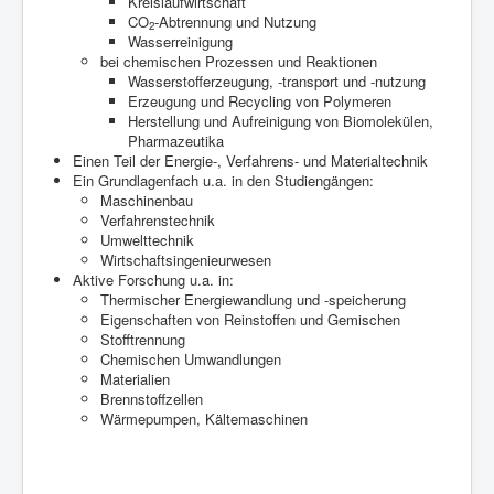
Kreislaufwirtschaft
CO
-Abtrennung und Nutzung
2
Wasserreinigung
bei chemischen Prozessen und Reaktionen
Wasserstofferzeugung, -transport und -nutzung
Erzeugung und Recycling von Polymeren
Herstellung und Aufreinigung von Biomolekülen,
Pharmazeutika
Einen Teil der Energie-, Verfahrens- und Materialtechnik
Ein Grundlagenfach u.a. in den Studiengängen:
Maschinenbau
Verfahrenstechnik
Umwelttechnik
Wirtschaftsingenieurwesen
Aktive Forschung u.a. in:
Thermischer Energiewandlung und -speicherung
Eigenschaften von Reinstoffen und Gemischen
Stofftrennung
Chemischen Umwandlungen
Materialien
Brennstoffzellen
Wärmepumpen, Kältemaschinen
Der Verein WATT e.V.