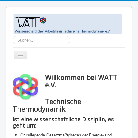
Suchen...
Toggle
Navigation
Home
Willkommen bei WATT
Ziele
e.V.
WATT-Mitglieder
Technische
MegaWATT-Preisträger
Thermodynamik
Das Junge Kollegium Thermodynamik (JuKoTherm)
ist eine wissenschaftliche Disziplin, es
Links
geht um:
Kontakt
Grundlegende Gesetzmäßigkeiten der Energie- und