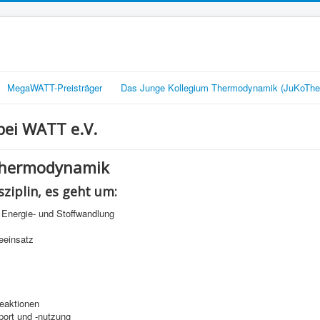
MegaWATT-Preisträger
Das Junge Kollegium Thermodynamik (JuKoThe
ei WATT e.V.
Thermodynamik
sziplin, es geht um:
Energie- und Stoffwandlung
eeinsatz
eaktionen
port und -nutzung