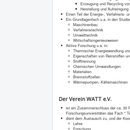
Erzeugung und Recycling vo
Herstellung und Aufreinigun
Einen Teil der Energie-, Verfahrens- u
Ein Grundlagenfach u.a. in den Studi
Maschinenbau
Verfahrenstechnik
Umwelttechnik
Wirtschaftsingenieurwesen
Aktive Forschung u.a. in:
Thermischer Energiewandlung und
Eigenschaften von Reinstoffen 
Stofftrennung
Chemischen Umwandlungen
Materialien
Brennstoffzellen
Wärmepumpen, Kältemaschinen
Der Verein WATT e.V.
ist ein Zusammenschluss der ca. 30 P
Forschungsunversitäten das Fach " 
dient dem Austausch zu, und der Kood
Lehre
Forschung