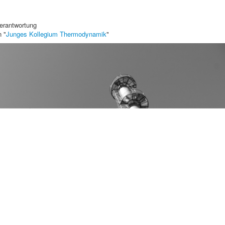
erantwortung
n "
Junges Kollegium Thermodynamik
"