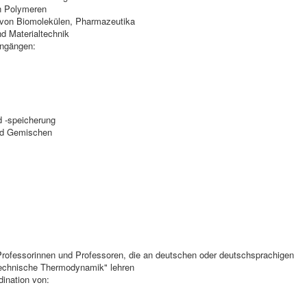
n Polymeren
g von Biomolekülen, Pharmazeutika
nd Materialtechnik
engängen:
 -speicherung
und Gemischen
rofessorinnen und Professoren, die an deutschen oder deutschsprachigen
Technische Thermodynamik" lehren
ination von: