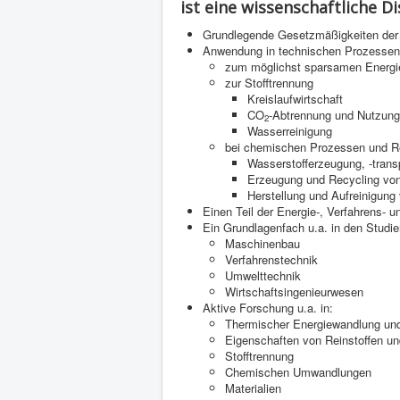
ist eine wissenschaftliche Di
Grundlegende Gesetzmäßigkeiten der 
Anwendung in technischen Prozessen
zum möglichst sparsamen Energi
zur Stofftrennung
Kreislaufwirtschaft
CO
-Abtrennung und Nutzung
2
Wasserreinigung
bei chemischen Prozessen und R
Wasserstofferzeugung, -trans
Erzeugung und Recycling vo
Herstellung und Aufreinigun
Einen Teil der Energie-, Verfahrens- u
Ein Grundlagenfach u.a. in den Studi
Maschinenbau
Verfahrenstechnik
Umwelttechnik
Wirtschaftsingenieurwesen
Aktive Forschung u.a. in:
Thermischer Energiewandlung und
Eigenschaften von Reinstoffen 
Stofftrennung
Chemischen Umwandlungen
Materialien