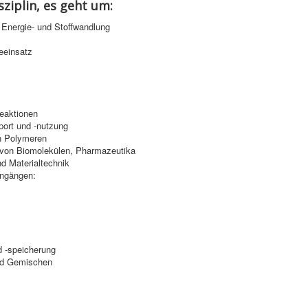
sziplin, es geht um:
Energie- und Stoffwandlung
eeinsatz
eaktionen
port und -nutzung
n Polymeren
g von Biomolekülen, Pharmazeutika
nd Materialtechnik
engängen:
 -speicherung
und Gemischen