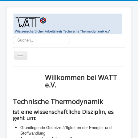
Suchen...
Toggle
Navigation
Home
Willkommen bei WATT
Ziele
e.V.
WATT-Mitglieder
Technische Thermodynamik
MegaWATT-Preisträger
ist eine wissenschaftliche Disziplin, es
Das Junge Kollegium Thermodynamik (JuKoTherm)
geht um:
Links
Grundlegende Gesetzmäßigkeiten der Energie- und
Stoffwandlung
Kontakt