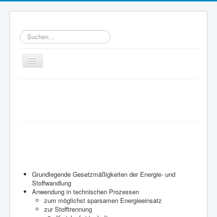
Suchen...
Toggle
Navigation
Home
Willkommen bei WATT
Ziele
e.V.
WATT-Mitglieder
Technische Thermodynamik
MegaWATT-Preisträger
ist eine wissenschaftliche Disziplin, es
Das Junge Kollegium Thermodynamik (JuKoTherm)
geht um:
Links
Grundlegende Gesetzmäßigkeiten der Energie- und
Stoffwandlung
Kontakt
Anwendung in technischen Prozessen
zum möglichst sparsamen Energieeinsatz
zur Stofftrennung