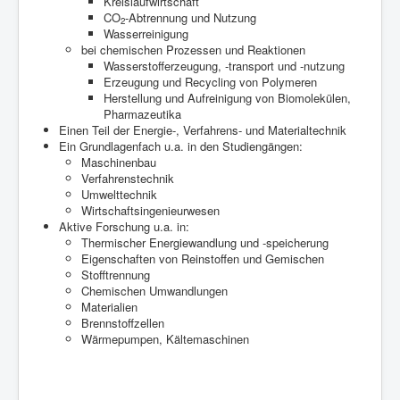
Kreislaufwirtschaft
CO
-Abtrennung und Nutzung
2
Wasserreinigung
bei chemischen Prozessen und Reaktionen
Wasserstofferzeugung, -transport und -nutzung
Erzeugung und Recycling von Polymeren
Herstellung und Aufreinigung von Biomolekülen,
Pharmazeutika
Einen Teil der Energie-, Verfahrens- und Materialtechnik
Ein Grundlagenfach u.a. in den Studiengängen:
Maschinenbau
Verfahrenstechnik
Umwelttechnik
Wirtschaftsingenieurwesen
Aktive Forschung u.a. in:
Thermischer Energiewandlung und -speicherung
Eigenschaften von Reinstoffen und Gemischen
Stofftrennung
Chemischen Umwandlungen
Materialien
Brennstoffzellen
Wärmepumpen, Kältemaschinen
Der Verein WATT e.V.