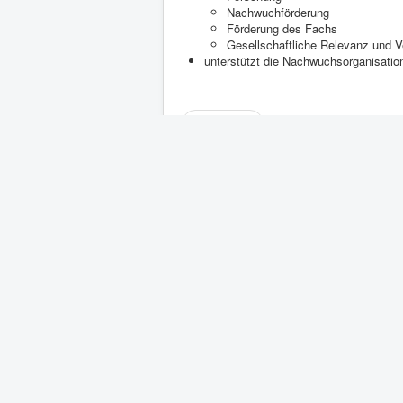
Nachwuchförderung
Förderung des Fachs
Gesellschaftliche Relevanz und V
unterstützt die Nachwuchsorganisatio
Zurück
Aktuelle Seite:
Startseite
Benutzername
Passwort
Angemeldet bleiben
Anmelden
Benutzername vergessen?
Passwort vergessen?