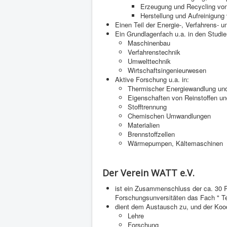
Erzeugung und Recycling vo
Herstellung und Aufreinigun
Einen Teil der Energie-, Verfahrens- u
Ein Grundlagenfach u.a. in den Studi
Maschinenbau
Verfahrenstechnik
Umwelttechnik
Wirtschaftsingenieurwesen
Aktive Forschung u.a. in:
Thermischer Energiewandlung und
Eigenschaften von Reinstoffen 
Stofftrennung
Chemischen Umwandlungen
Materialien
Brennstoffzellen
Wärmepumpen, Kältemaschinen
Der Verein WATT e.V.
ist ein Zusammenschluss der ca. 30 P
Forschungsunversitäten das Fach " 
dient dem Austausch zu, und der Kood
Lehre
Forschung