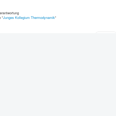
erantwortung
n "
Junges Kollegium Thermodynamik
"
Weiter