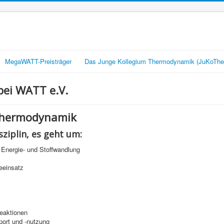
MegaWATT-Preisträger
Das Junge Kollegium Thermodynamik (JuKoThe
ei WATT e.V.
Thermodynamik
sziplin, es geht um:
Energie- und Stoffwandlung
eeinsatz
eaktionen
port und -nutzung