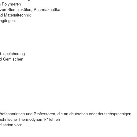
n Polymeren
g von Biomolekülen, Pharmazeutika
nd Materialtechnik
engängen:
 -speicherung
und Gemischen
rofessorinnen und Professoren, die an deutschen oder deutschsprachigen
Technische Thermodynamik" lehren
ination von: