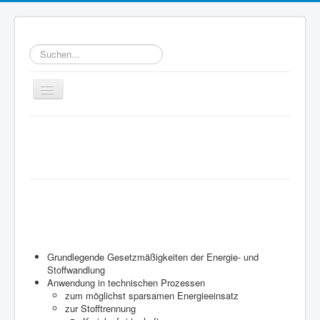
Suchen...
Toggle
Navigation
Home
Willkommen bei WATT
Ziele
e.V.
WATT-Mitglieder
Technische Thermodynamik
MegaWATT-Preisträger
ist eine wissenschaftliche Disziplin, es
Das Junge Kollegium Thermodynamik (JuKoTherm)
geht um:
Links
Grundlegende Gesetzmäßigkeiten der Energie- und
Stoffwandlung
Kontakt
Anwendung in technischen Prozessen
zum möglichst sparsamen Energieeinsatz
zur Stofftrennung