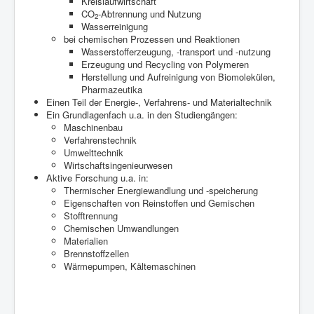
Kreislaufwirtschaft
CO
-Abtrennung und Nutzung
2
Wasserreinigung
bei chemischen Prozessen und Reaktionen
Wasserstofferzeugung, -transport und -nutzung
Erzeugung und Recycling von Polymeren
Herstellung und Aufreinigung von Biomolekülen,
Pharmazeutika
Einen Teil der Energie-, Verfahrens- und Materialtechnik
Ein Grundlagenfach u.a. in den Studiengängen:
Maschinenbau
Verfahrenstechnik
Umwelttechnik
Wirtschaftsingenieurwesen
Aktive Forschung u.a. in:
Thermischer Energiewandlung und -speicherung
Eigenschaften von Reinstoffen und Gemischen
Stofftrennung
Chemischen Umwandlungen
Materialien
Brennstoffzellen
Wärmepumpen, Kältemaschinen
Der Verein WATT e.V.