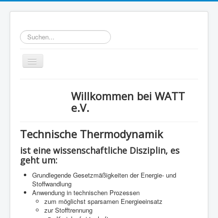
Suchen...
Toggle
Navigation
Home
Willkommen bei WATT
Ziele
e.V.
WATT-Mitglieder
Technische Thermodynamik
MegaWATT-Preisträger
ist eine wissenschaftliche Disziplin, es
Das Junge Kollegium Thermodynamik (JuKoTherm)
geht um:
Links
Grundlegende Gesetzmäßigkeiten der Energie- und
Stoffwandlung
Kontakt
Anwendung in technischen Prozessen
zum möglichst sparsamen Energieeinsatz
zur Stofftrennung