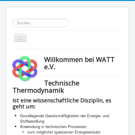
Suchen...
Toggle
Navigation
Home
Willkommen bei WATT
Ziele
e.V.
WATT-Mitglieder
Technische
MegaWATT-Preisträger
Thermodynamik
Das Junge Kollegium Thermodynamik (JuKoTherm)
ist eine wissenschaftliche Disziplin, es
Links
geht um:
Kontakt
Grundlegende Gesetzmäßigkeiten der Energie- und
Stoffwandlung
Anwendung in technischen Prozessen
zum möglichst sparsamen Energieeinsatz