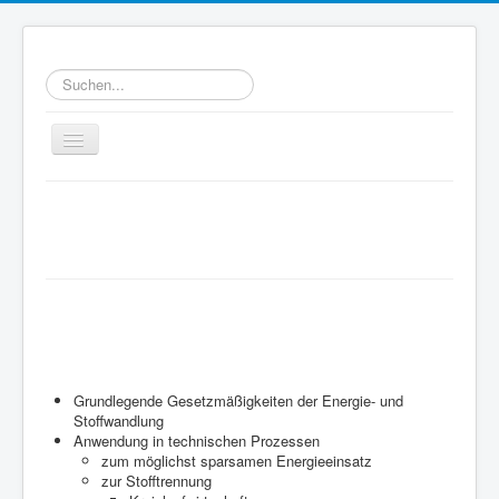
Suchen...
Toggle
Navigation
Home
Willkommen bei WATT
Ziele
e.V.
WATT-Mitglieder
Technische Thermodynamik
MegaWATT-Preisträger
ist eine wissenschaftliche Disziplin, es
Das Junge Kollegium Thermodynamik (JuKoTherm)
geht um:
Links
Grundlegende Gesetzmäßigkeiten der Energie- und
Stoffwandlung
Kontakt
Anwendung in technischen Prozessen
zum möglichst sparsamen Energieeinsatz
zur Stofftrennung