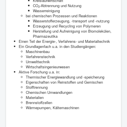
Kreislaufwirtschaft
CO
-Abtrennung und Nutzung
2
Wasserreinigung
bei chemischen Prozessen und Reaktionen
Wasserstofferzeugung, -transport und -nutzung
Erzeugung und Recycling von Polymeren
Herstellung und Aufreinigung von Biomolekülen,
Pharmazeutika
Einen Teil der Energie-, Verfahrens- und Materialtechnik
Ein Grundlagenfach u.a. in den Studiengängen:
Maschinenbau
Verfahrenstechnik
Umwelttechnik
Wirtschaftsingenieurwesen
Aktive Forschung u.a. in:
Thermischer Energiewandlung und -speicherung
Eigenschaften von Reinstoffen und Gemischen
Stofftrennung
Chemischen Umwandlungen
Materialien
Brennstoffzellen
Wärmepumpen, Kältemaschinen
Der Verein WATT e.V.