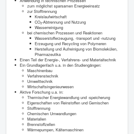
Anwendung in technischen Prozessen
zum möglichst sparsamen Energieeinsatz
zur Stofftrennung
Kreislaufwirtschaft
CO
-Abtrennung und Nutzung
2
Wasserreinigung
bei chemischen Prozessen und Reaktionen
Wasserstofferzeugung, -transport und -nutzung
Erzeugung und Recycling von Polymeren
Herstellung und Aufreinigung von Biomolekülen,
Pharmazeutika
Einen Teil der Energie-, Verfahrens- und Materialtechnik
Ein Grundlagenfach u.a. in den Studiengängen:
Maschinenbau
Verfahrenstechnik
Umwelttechnik
Wirtschaftsingenieurwesen
Aktive Forschung u.a. in:
Thermischer Energiewandlung und -speicherung
Eigenschaften von Reinstoffen und Gemischen
Stofftrennung
Chemischen Umwandlungen
Materialien
Brennstoffzellen
Wärmepumpen, Kältemaschinen