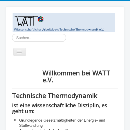
Suchen...
Toggle
Navigation
Home
Willkommen bei WATT
Ziele
e.V.
WATT-Mitglieder
Technische Thermodynamik
MegaWATT-Preisträger
ist eine wissenschaftliche Disziplin, es
Das Junge Kollegium Thermodynamik (JuKoTherm)
geht um:
Links
Grundlegende Gesetzmäßigkeiten der Energie- und
Stoffwandlung
Kontakt